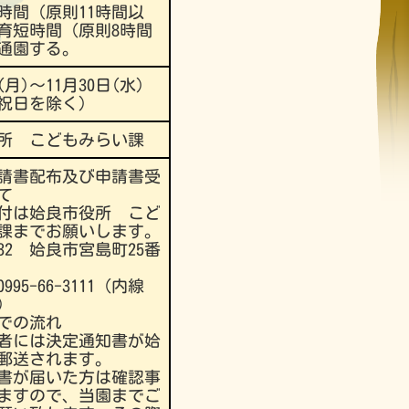
時間（原則11時間以
育短時間（原則8時間
通園する。
(月)～11月30日(水)
祝日を除く）
所 こどもみらい課
請書配布及び申請書受
て
付は姶良市役所 こど
課までお願いします。
5432 姶良市宮島町25番
95-66-3111（内線
5）
での流れ
者には決定通知書が姶
郵送されます。
書が届いた方は確認事
ますので、当園までご