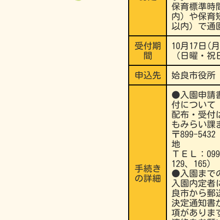
保育標準時
内）や保育
以内）で通
受付期
10月17日(月
間
（日曜・祝
申込先
姶良市役所
●入園申請
付について
配布・受付
もみらい課
〒899-54
地
ＴＥＬ：0995
129、165）
手続き
●入園まで
の詳細
入園内定者
良市から郵
決定通知書
項がありま