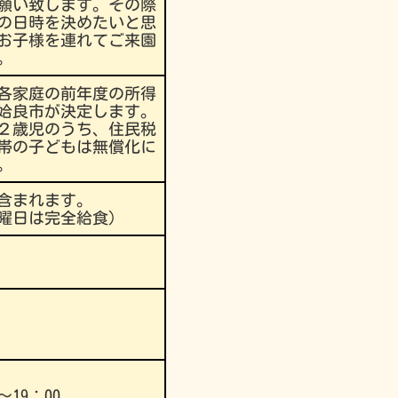
願い致します。その際
の日時を決めたいと思
お子様を連れてご来園
。
各家庭の前年度の所得
姶良市が決定します。
２歳児のうち、住民税
帯の子どもは無償化に
。
含まれます。
曜日は完全給食）
～19：00