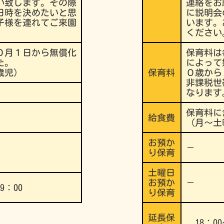
い致します。その際
連絡をお
日時を決めたいと思
に説明会
子様を連れてご来園
います。
ください
０月１日から無償化
保育料は
た。
によって
歳児）
保育料
０歳から
非課税世
なります
保育料に
給食費
（月～土
お預か
－
り保育
土曜日
お預か
－
9：00
り保育
延長保
18：00