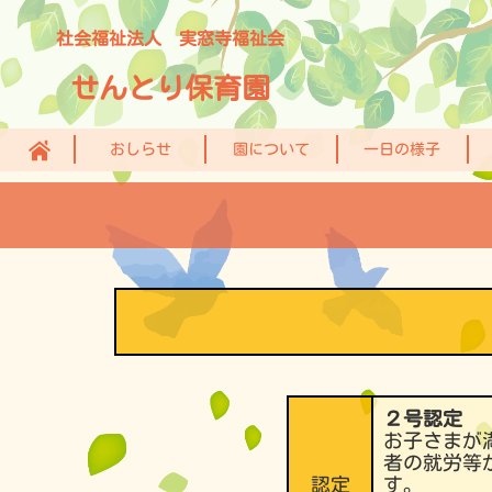
社会福祉法人 実窓寺福祉会
せんとり保育園
おしらせ
園について
一日の様子
２号認定
お子さまが
者の就労等
認定
す。