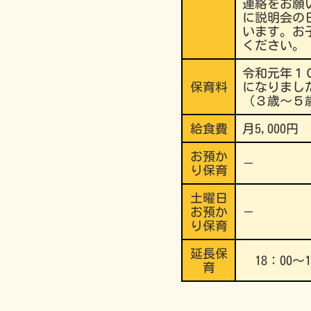
連絡をお願
に説明会の
います。お
ください。
令和元年１
保育料
になりまし
（３歳～５
給食費
月5,000円
お預か
－
り保育
土曜日
お預か
－
り保育
延長保
18：00～1
育