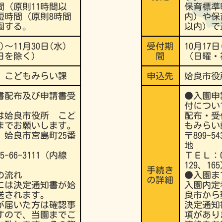
間（原則11時間以
保育標準
短時間（原則8時間
内）や保
園する。
以内）で
)～11月30日(水)
受付期
10月17日
日を除く）
間
（日曜・
 こどもみらい課
申込先
姶良市役
書配布及び申請書受
●入園申
付につい
は姶良市役所 こど
配布・受
までお願いします。
もみらい
32 姶良市宮島町25番
〒899-
地
-66-3111（内線
ＴＥＬ：09
129、16
手続き
の流れ
●入園ま
の詳細
には決定通知書が姶
入園内定
送されます。
良市から
が届いた方は確認事
決定通知
すので、当園までご
項があり